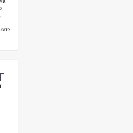
ма,
о
,
ските