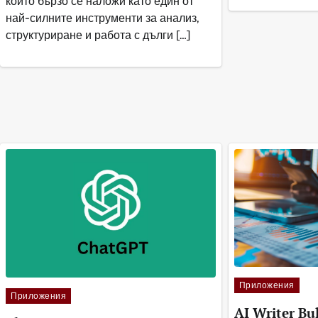
който бързо се наложи като един от
най-силните инструменти за анализ,
структуриране и работа с дълги […]
Приложения
Приложения
AI Writer Bu