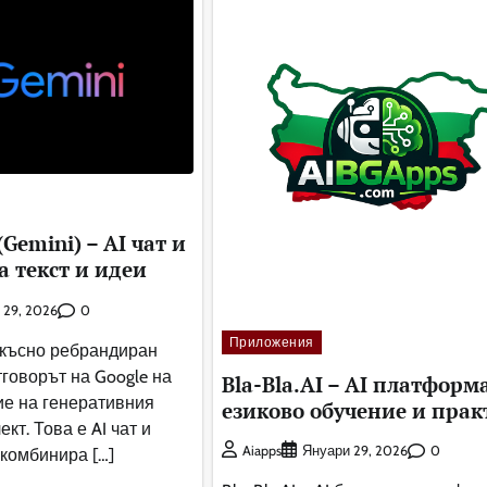
(Gemini) – AI чат и
а текст и идеи
0
 29, 2026
Приложения
о-късно ребрандиран
отговорът на Google на
Bla-Bla.AI – AI платформа
ие на генеративния
езиково обучение и прак
кт. Това е AI чат и
0
Aiapps
Януари 29, 2026
 комбинира […]