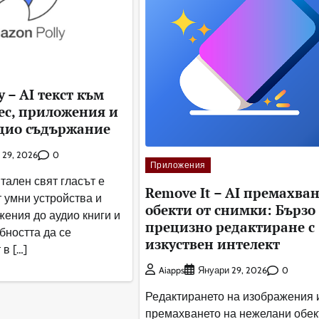
 – AI текст към
нес, приложения и
удио съдържание
0
 29, 2026
Приложения
тален свят гласът е
Remove It – AI премахван
т умни устройства и
обекти от снимки: Бързо
ения до аудио книги и
прецизно редактиране с
бността да се
изкуствен интелект
в […]
0
Aiapps
Януари 29, 2026
Редактирането на изображения 
премахването на нежелани обек