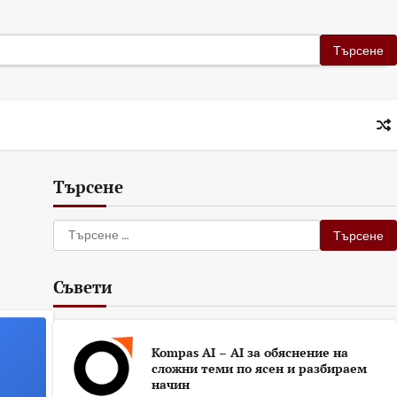
Търсене
Търсене
за:
Съвети
Kompas AI – AI за обяснение на
сложни теми по ясен и разбираем
начин