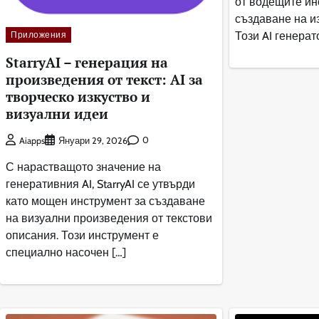
от водещите ин
създаване на и
Този AI генерат
Приложения
StarryAI – генерация на
произведения от текст: AI за
творческо изкуство и
визуални идеи
0
Aiapps
Януари 29, 2026
С нарастващото значение на
генеративния AI, StarryAI се утвърди
като мощен инструмент за създаване
на визуални произведения от текстови
описания. Този инструмент е
специално насочен […]