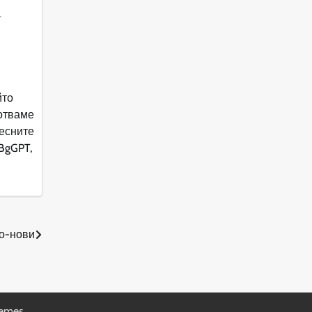
а
йто
отваме
есните
BgGPT,
о-нови
hemes
.