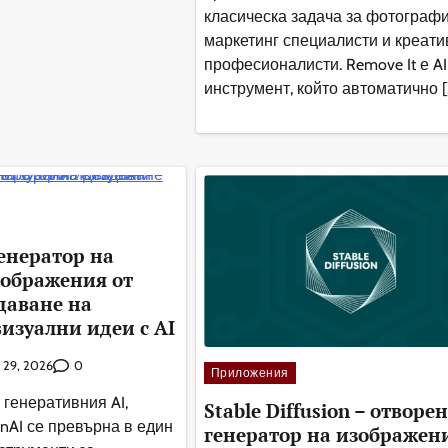
класическа задача за фотографи
маркетинг специалисти и креати
професионалисти. Remove It е AI
инструмент, който автоматично [
генератор на
зображения от
даване на
изуални идеи с AI
0
 29, 2026
Приложения
 генеративния AI,
Stable Diffusion – отворен
nAI се превърна в един
генератор на изображен