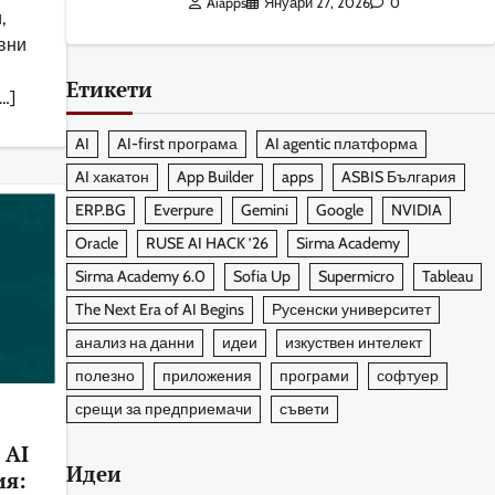
Aiapps
Януари 27, 2026
0
,
вни
Етикети
…]
AI
AI-first програма
AI agentic платформа
AI хакатон
App Builder
apps
ASBIS България
ERP.BG
Everpure
Gemini
Google
NVIDIA
Oracle
RUSE AI HACK ’26
Sirma Academy
Sirma Academy 6.0
Sofia Up
Supermicro
Tableau
The Next Era of AI Begins
Русенски университет
анализ на данни
идеи
изкуствен интелект
полезно
приложения
програми
софтуер
срещи за предприемачи
съвети
 AI
Идеи
ия: