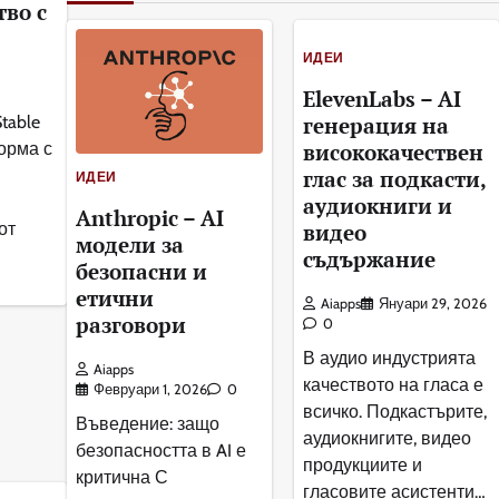
во с
ИДЕИ
ElevenLabs – AI
генерация на
table
висококачествен
форма с
глас за подкасти,
ИДЕИ
аудиокниги и
Anthropic – AI
видео
от
модели за
съдържание
безопасни и
етични
Aiapps
Януари 29, 2026
разговори
0
В аудио индустрията
Aiapps
качеството на гласа е
Февруари 1, 2026
0
всичко. Подкастърите,
Въведение: защо
аудиокнигите, видео
безопасността в AI е
продукциите и
критична С
гласовите асистенти…