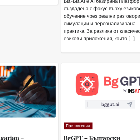
Bla-Bla.AI е AI базирана платфор
създадена с фокус върху езиков
обучение чрез реални разговори
симулации и персонализирана
практика. За разлика от класиче
езикови приложения, които […]
Приложения
lgarian –
BgGPT – Български