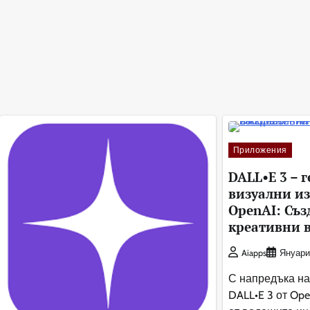
Приложения
DALL•E 3 – 
визуални и
OpenAI: Съз
креативни в
Aiapps
Януари
С напредъка на
DALL•E 3 от Ope