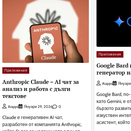
Приложения
Google Bard 
Приложения
генератор н
Anthropic Claude – AI чат за
Aiapps
Януари
анализ и работа с дълги
Google Bard, п
текстове
като Gemini, е 
0
Aiapps
Януари 29, 2026
бързото развит
изкуствен интеле
Claude е генеративен AI чат,
асистент, който
разработен от компанията Anthropic,