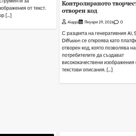
струменти за
Контролираното творчест
зображения от текст.
отворен код
ор […]
0
Aiapps
Януари 29, 2026
С разцвета на генеративния AI, S
Diffusion се откроява като плат
отворен код, която позволява на
потребителите да създават
висококачествени изображения 
текстови описания. […]