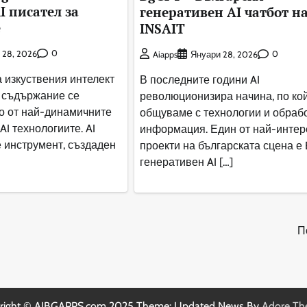
I писател за
генеративен AI чатбот н
е
INSAIT
0
 28, 2026
0
Aiapps
Януари 28, 2026
а изкуствения интелект
В последните години AI
 съдържание се
революционизира начина, по ко
о от най-динамичните
общуваме с технологии и обраб
I технологиите. AI
информация. Един от най-интер
 е инструмент, създаден
проекти на българската сцена е 
генеративен AI […]
П
right © AIBGAPPS.com 2025 Theme: Updated News By
Adore T