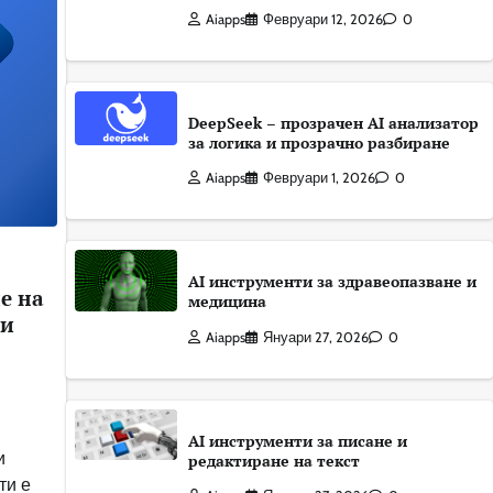
Aiapps
Февруари 12, 2026
0
DeepSeek – прозрачен AI анализатор
за логика и прозрачно разбиране
Aiapps
Февруари 1, 2026
0
AI инструменти за здравеопазване и
е на
медицина
 и
Aiapps
Януари 27, 2026
0
AI инструменти за писане и
и
редактиране на текст
ти е