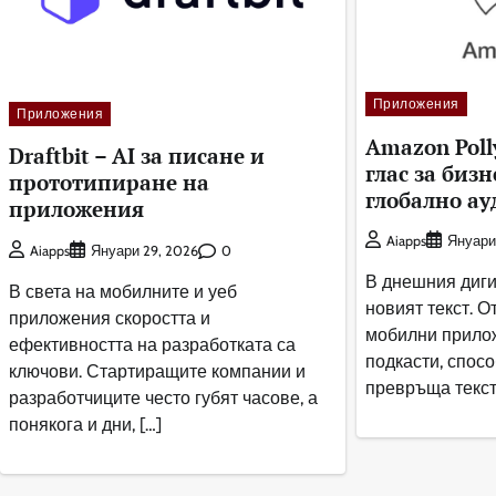
Приложения
Приложения
Amazon Polly
Draftbit – AI за писане и
глас за биз
прототипиране на
глобално а
приложения
Aiapps
Януари
0
Aiapps
Януари 29, 2026
В днешния диги
В света на мобилните и уеб
новият текст. О
приложения скоростта и
мобилни прилож
ефективността на разработката са
подкасти, спосо
ключови. Стартиращите компании и
превръща текст 
разработчиците често губят часове, а
понякога и дни, […]