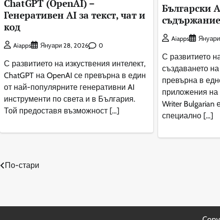
ChatGPT (OpenAI) –
Български A
Генеративен AI за текст, чат и
съдържани
код
Aiapps
Януари
0
Aiapps
Януари 28, 2026
С развитието н
С развитието на изкуствения интелект,
създаването на
ChatGPT на OpenAI се превърна в един
превърна в едн
от най-популярните генеративни AI
приложения на A
инструменти по света и в България.
Writer Bulgarian
Той предоставя възможност […]
специално […]
Навигация
По-стари
Copy