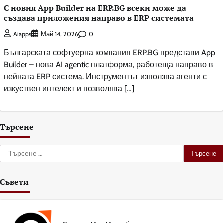
С новия App Builder на ERP.BG всеки може да
създава приложения направо в ERP системата
0
Aiapps
Май 14, 2026
Българската софтуерна компания ERP.BG представи App
Builder – нова AI agentic платформа, работеща направо в
нейната ERP системa. Инструментът използва агенти с
изкуствен интелект и позволява […]
Търсене
Търсене
за:
Съвети