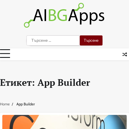
Skip
to
content
Търсене
за:
Етикет:
App Builder
Home
App Builder