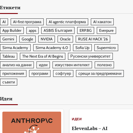
Етикети
AI
AI-first програма
AI agentic платформа
AI хакатон
App Builder
apps
ASBIS България
ERP.BG
Everpure
Gemini
Google
NVIDIA
Oracle
RUSE AI HACK ’26
Sirma Academy
Sirma Academy 6.0
Sofia Up
Supermicro
Tableau
The Next Era of AI Begins
Русенски университет
анализ на данни
идеи
изкуствен интелект
полезно
приложения
програми
софтуер
срещи за предприемачи
съвети
Идеи
ИДЕИ
ElevenLabs – AI