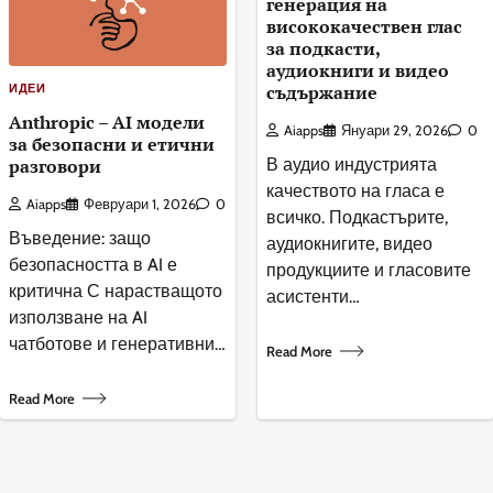
генерация на
висококачествен глас
за подкасти,
аудиокниги и видео
ИДЕИ
съдържание
Anthropic – AI модели
Aiapps
Януари 29, 2026
0
за безопасни и етични
разговори
В аудио индустрията
качеството на гласа е
Aiapps
Февруари 1, 2026
0
всичко. Подкастърите,
Въведение: защо
аудиокнигите, видео
безопасността в AI е
продукциите и гласовите
критична С нарастващото
асистенти…
използване на AI
чатботове и генеративни…
Read More
Read More