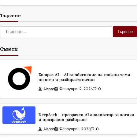
Търсене
Търсене
за:
Съвети
Kompas AI – AI за обяснение на сложни теми
по ясен и разбираем начин
Aiapps
Февруари 12, 2026
0
DeepSeek – прозрачен AI анализатор за логика
и прозрачно разбиране
Aiapps
Февруари 1, 2026
0