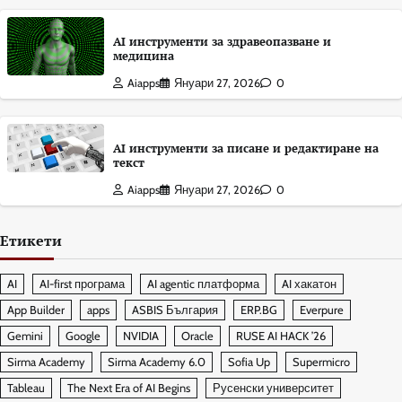
AI инструменти за здравеопазване и
медицина
Aiapps
Януари 27, 2026
0
AI инструменти за писане и редактиране на
текст
Aiapps
Януари 27, 2026
0
Етикети
AI
AI-first програма
AI agentic платформа
AI хакатон
App Builder
apps
ASBIS България
ERP.BG
Everpure
Gemini
Google
NVIDIA
Oracle
RUSE AI HACK ’26
Sirma Academy
Sirma Academy 6.0
Sofia Up
Supermicro
Tableau
The Next Era of AI Begins
Русенски университет