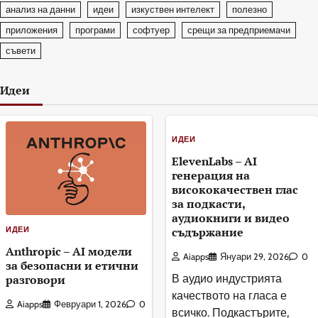
анализ на данни
идеи
изкуствен интелект
полезно
приложения
програми
софтуер
срещи за предприемачи
съвети
Идеи
ИДЕИ
ElevenLabs – AI
генерация на
висококачествен глас
за подкасти,
аудиокниги и видео
ИДЕИ
съдържание
Anthropic – AI модели
Aiapps
Януари 29, 2026
0
за безопасни и етични
разговори
В аудио индустрията
качеството на гласа е
Aiapps
Февруари 1, 2026
0
всичко. Подкастърите,