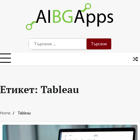
Skip
to
content
Търсене
за:
Етикет:
Tableau
Home
Tableau