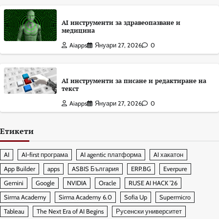
AI инструменти за здравеопазване и
медицина
Aiapps
Януари 27, 2026
0
AI инструменти за писане и редактиране на
текст
Aiapps
Януари 27, 2026
0
Етикети
AI
AI-first програма
AI agentic платформа
AI хакатон
App Builder
apps
ASBIS България
ERP.BG
Everpure
Gemini
Google
NVIDIA
Oracle
RUSE AI HACK ’26
Sirma Academy
Sirma Academy 6.0
Sofia Up
Supermicro
Tableau
The Next Era of AI Begins
Русенски университет