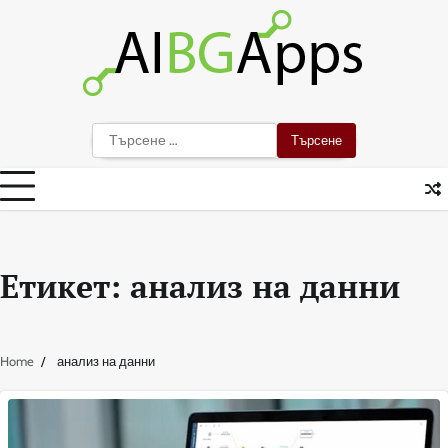
Skip
to
content
Търсене
за:
Етикет:
анализ на данни
Home
анализ на данни