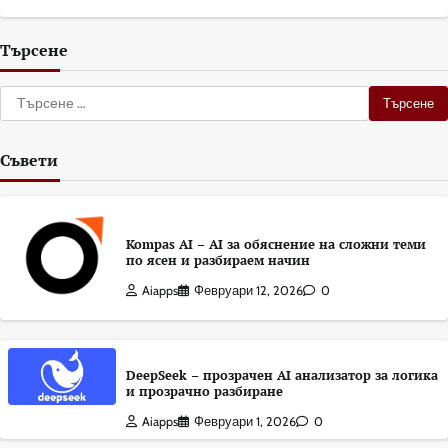
Търсене
Търсене
за:
Съвети
Kompas AI – AI за обяснение на сложни теми
по ясен и разбираем начин
Aiapps
Февруари 12, 2026
0
DeepSeek – прозрачен AI анализатор за логика
и прозрачно разбиране
Aiapps
Февруари 1, 2026
0