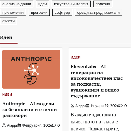
анализ на данни
идеи
изкуствен интелект
полезно
приложения
програми
софтуер
срещи за предприемачи
съвети
Идеи
ИДЕИ
ElevenLabs – AI
генерация на
висококачествен глас
за подкасти,
аудиокниги и видео
ИДЕИ
съдържание
Anthropic – AI модели
Aiapps
Януари 29, 2026
0
за безопасни и етични
разговори
В аудио индустрията
качеството на гласа е
Aiapps
Февруари 1, 2026
0
всичко. Подкастърите,