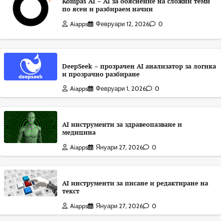
Kompas AI – AI за обяснение на сложни теми
по ясен и разбираем начин
Aiapps
Февруари 12, 2026
0
DeepSeek – прозрачен AI анализатор за логика
и прозрачно разбиране
Aiapps
Февруари 1, 2026
0
AI инструменти за здравеопазване и
медицина
Aiapps
Януари 27, 2026
0
AI инструменти за писане и редактиране на
текст
Aiapps
Януари 27, 2026
0