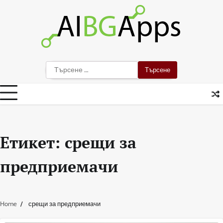
Skip
to
content
Търсене
за:
Етикет:
срещи за
предприемачи
Home
срещи за предприемачи