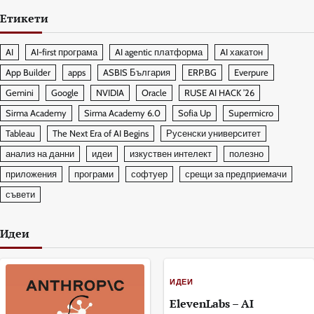
Етикети
AI
AI-first програма
AI agentic платформа
AI хакатон
App Builder
apps
ASBIS България
ERP.BG
Everpure
Gemini
Google
NVIDIA
Oracle
RUSE AI HACK ’26
Sirma Academy
Sirma Academy 6.0
Sofia Up
Supermicro
Tableau
The Next Era of AI Begins
Русенски университет
анализ на данни
идеи
изкуствен интелект
полезно
приложения
програми
софтуер
срещи за предприемачи
съвети
Идеи
ИДЕИ
ElevenLabs – AI