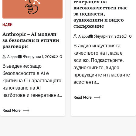
генерация на
висококачествен глас
за подкасти,
аудиокниги и видео
ИДЕИ
съдържание
Anthropic – AI модели
Aiapps
Януари 29, 2026
0
за безопасни и етични
разговори
В аудио индустрията
качеството на гласа е
Aiapps
Февруари 1, 2026
0
всичко. Подкастърите,
Въведение: защо
аудиокнигите, видео
безопасността в AI е
продукциите и гласовите
критична С нарастващото
асистенти…
използване на AI
чатботове и генеративни…
Read More
Read More