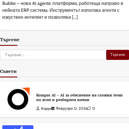
Builder – нова AI agentic платформа, работеща направо в
нейната ERP системa. Инструментът използва агенти с
изкуствен интелект и позволява […]
Търсене
Търсене
за:
Съвети
Kompas AI – AI за обяснение на сложни теми
по ясен и разбираем начин
Aiapps
Февруари 12, 2026
0