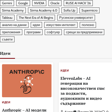
Gemini
Google
NVIDIA
Oracle
RUSE AI HACK ’26
Sirma Academy
Sirma Academy 6.0
Sofia Up
Supermicro
Tableau
The Next Era of AI Begins
Русенски университет
анализ на данни
идеи
изкуствен интелект
полезно
приложения
програми
софтуер
срещи за предприемачи
съвети
Идеи
ИДЕИ
ElevenLabs – AI
генерация на
висококачествен глас
за подкасти,
аудиокниги и видео
ИДЕИ
съдържание
Anthropic – AI модели
Aiapps
Януари 29, 2026
0