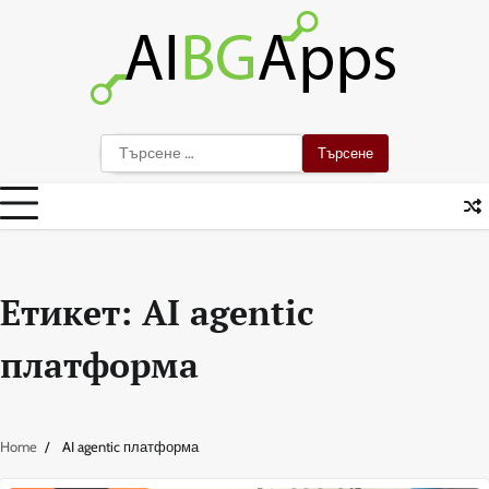
Skip
to
content
Търсене
за:
Етикет:
AI agentic
платформа
Home
AI agentic платформа