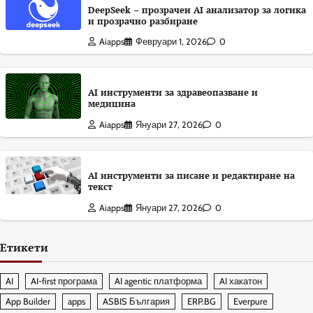
DeepSeek – прозрачен AI анализатор за логика
и прозрачно разбиране
Aiapps
Февруари 1, 2026
0
AI инструменти за здравеопазване и
медицина
Aiapps
Януари 27, 2026
0
AI инструменти за писане и редактиране на
текст
Aiapps
Януари 27, 2026
0
Етикети
AI
AI-first програма
AI agentic платформа
AI хакатон
App Builder
apps
ASBIS България
ERP.BG
Everpure